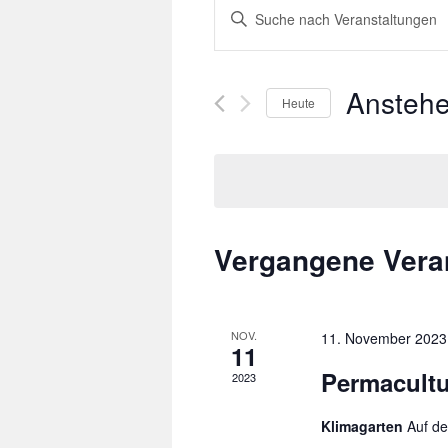
Bitte
Suche
Schlüsselwort
und
eingeben.
Ansichten,
Suche
Ansteh
Navigation
Heute
nach
Veranstaltungen
Datum
Schlüsselwort.
wählen.
Vergangene Vera
NOV.
11. November 2023
11
Permacultu
2023
Klimagarten
Auf d