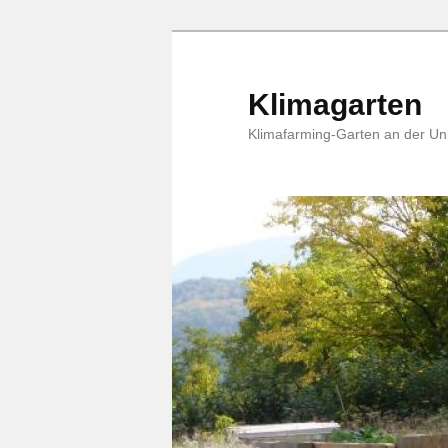
Zum Inhalt wechseln
Zum sekundären Inhalt wechseln
Klimagarten
Klimafarming-Garten an der Un