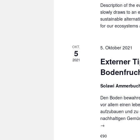
Description of the 
slowly draws to an 
sustainable alternat
for our ecosystem
OKT.
5. Oktober 2021
5
Externer T
2021
Bodenfruch
Solawi Ammerbuc
Den Boden bewahren,
vor allem einen le
aufzubauen und zu e
nachhaltigen Gemüs
→
€90