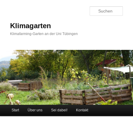
Zum Inhalt wechseln
Zum sekundären Inhalt wechseln
Such
Klimagarten
Klimafarming-Garten an der Uni Tübingen
Hauptmenü
Start
Über uns
Sei dabei!
Kontakt