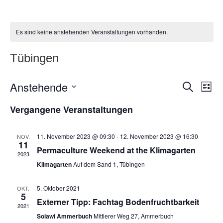
Es sind keine anstehenden Veranstaltungen vorhanden.
Tübingen
Anstehende
Veranstaltung
Veran
Suche
Liste
Suche
Ansic
Datum
und
Navig
Vergangene Veranstaltungen
wählen.
Ansichten,
Navigation
11. November 2023 @ 09:30
-
12. November 2023 @ 16:30
NOV.
11
Permaculture Weekend at the Klimagarten
2023
Klimagarten
Auf dem Sand 1, Tübingen
5. Oktober 2021
OKT.
5
Externer Tipp: Fachtag Bodenfruchtbarkeit
2021
Solawi Ammerbuch
Mittlerer Weg 27, Ammerbuch