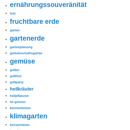
ernährungssouveränität
fest
fruchtbare erde
garten
gartenerde
gartenplanung
gemeinschaftsgarten
gemüse
grillen
grillfest
grillparty
heilkräuter
heilpflanzen
im grünen
kennenlernen
klimagarten
konservieren