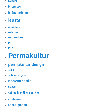
kontiki
kräuter
kräuterkurs
kurs
marktladen
naluum
netzwerken
pdc
pdk
Permakultur
permakultur-design
salat
schembergers
schwarzerde
spass
stadtgärtnern
studenten
terra preta